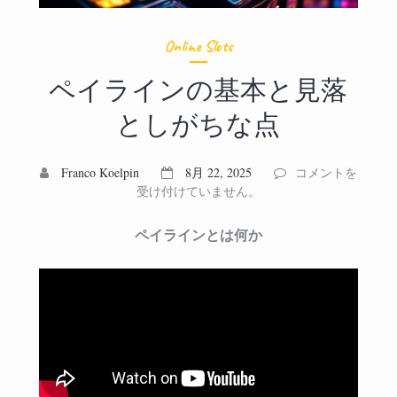
Online Slots
ペイラインの基本と見落
としがちな点
ペ
Franco Koelpin
8月 22, 2025
コメントを
イ
受け付けていません。
ラ
イ
ペイラインとは何か
ン
の
基
本
と
見
落
と
し