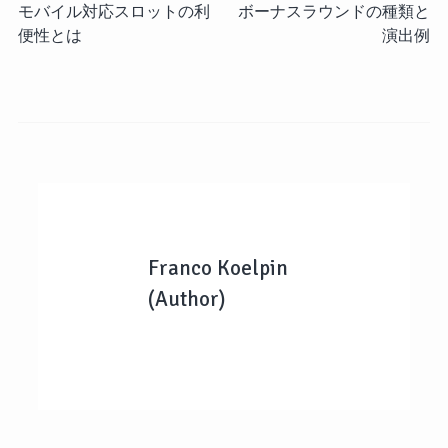
モバイル対応スロットの利
ボーナスラウンドの種類と
便性とは
演出例
Franco Koelpin
(Author)