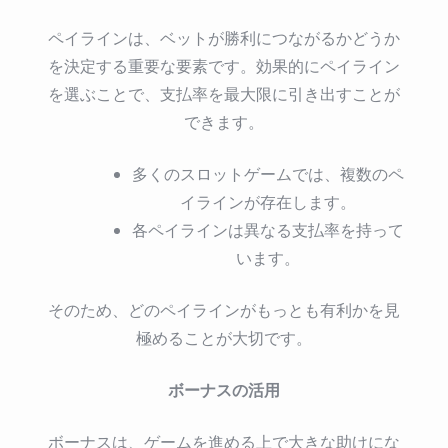
ペイラインは、ベットが勝利につながるかどうか
を決定する重要な要素です。効果的にペイライン
を選ぶことで、支払率を最大限に引き出すことが
できます。
多くのスロットゲームでは、複数のペ
イラインが存在します。
各ペイラインは異なる支払率を持って
います。
そのため、どのペイラインがもっとも有利かを見
極めることが大切です。
ボーナスの活用
ボーナスは、ゲームを進める上で大きな助けにな