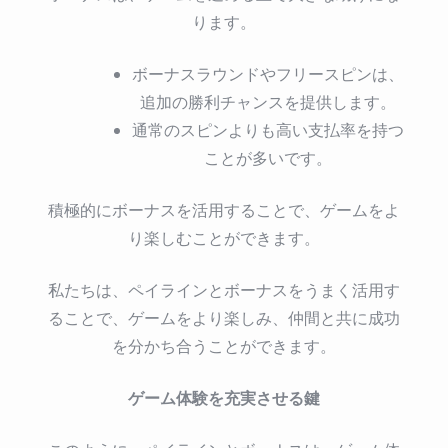
ります。
ボーナスラウンドやフリースピンは、
追加の勝利チャンスを提供します。
通常のスピンよりも高い支払率を持つ
ことが多いです。
積極的にボーナスを活用することで、ゲームをよ
り楽しむことができます。
私たちは、ペイラインとボーナスをうまく活用す
ることで、ゲームをより楽しみ、仲間と共に成功
を分かち合うことができます。
ゲーム体験を充実させる鍵