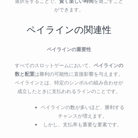
賢く楽しい時間
選択をすることで、
を過ごすこと
ができます。
ペイラインの関連性
ペイラインの重要性
ペイラインの
すべてのスロットゲームにおいて、
数と配置
は勝利の可能性に直接影響を与えます。
ペイラインとは、特定のシンボルの組み合わせが
成立したときに支払われるラインのことです。
ペイラインの数が多いほど、勝利する
チャンスが増えます。
しかし、支払率も重要な要素です。