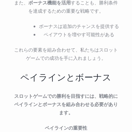
ボーナス機能を活用
また、
することも、勝利条件
を達成するための重要な戦略です。
ボーナスは追加のチャンスを提供する
ペイアウトを増やす可能性がある
これらの要素を組み合わせて、私たちはスロット
ゲームでの成功を手に入れましょう。
ペイラインとボーナス
スロットゲームでの勝利を目指すには、戦略的に
ペイラインとボーナスを組み合わせる必要があり
ます。
ペイラインの重要性