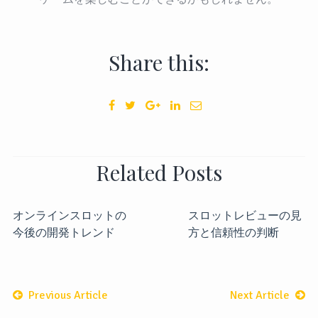
Share this:
Related Posts
オンラインスロットの
スロットレビューの見
今後の開発トレンド
方と信頼性の判断
Previous Article
Next Article