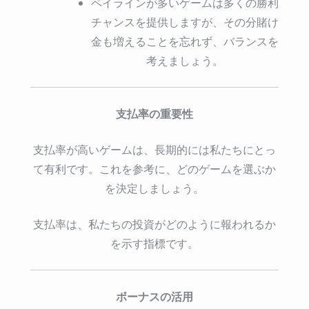
ペイラインが多いゲームは多くの勝利
チャンスを提供しますが、その分賭け
金も増えることを忘れず、バランスを
考えましょう。
支払率の重要性
支払率が高いゲームは、長期的には私たちにとっ
て有利です。これを参考に、どのゲームを選ぶか
を決定しましょう。
支払率は、私たちの投資がどのように報われるか
を示す指標です。
ボーナスの活用