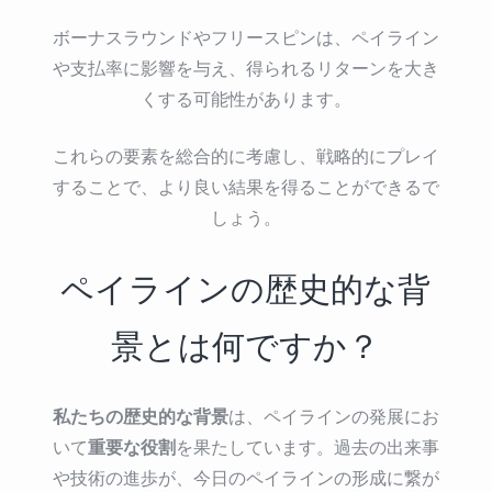
ボーナスラウンドやフリースピンは、ペイライン
や支払率に影響を与え、得られるリターンを大き
くする可能性があります。
これらの要素を総合的に考慮し、戦略的にプレイ
することで、より良い結果を得ることができるで
しょう。
ペイラインの歴史的な背
景とは何ですか？
私たちの歴史的な背景
は、ペイラインの発展にお
重要な役割
いて
を果たしています。過去の出来事
や技術の進歩が、今日のペイラインの形成に繋が