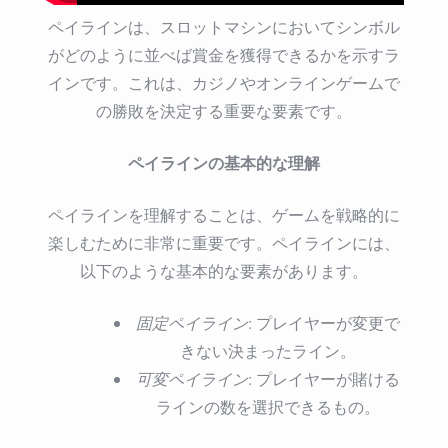
が
ペイラインは、スロットマシンにおいてシンボル
ち
がどのように並べば賞金を獲得できるかを示すラ
な
インです。これは、カジノやオンラインゲームで
点
は
の勝敗を決定する重要な要素です。
ペイラインの基本的な理解
ペイラインを理解することは、ゲームを戦略的に
楽しむために非常に重要です。ペイラインには、
以下のような基本的な要素があります。
固定ペイライン
: プレイヤーが変更で
きない決まったライン。
可変ペイライン
: プレイヤーが賭ける
ラインの数を選択できるもの。