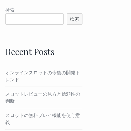
検索
検索
Recent Posts
オンラインスロットの今後の開発ト
レンド
スロットレビューの見方と信頼性の
判断
スロットの無料プレイ機能を使う意
義