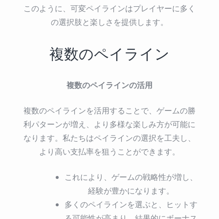
このように、可変ペイラインはプレイヤーに多く
の選択肢と楽しさを提供します。
複数のペイライン
複数のペイラインの活用
複数のペイラインを活用することで、ゲームの勝
利パターンが増え、より多様な楽しみ方が可能に
なります。私たちはペイラインの選択を工夫し、
より高い支払率を狙うことができます。
これにより、ゲームの戦略性が増し、
経験が豊かになります。
多くのペイラインを選ぶと、ヒットす
る可能性が高まり、結果的にボーナス