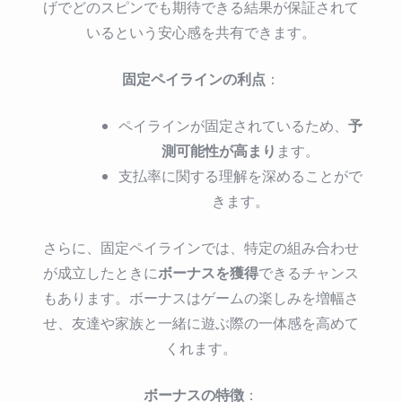
げでどのスピンでも期待できる結果が保証されて
いるという安心感を共有できます。
固定ペイラインの利点
：
予
ペイラインが固定されているため、
測可能性が高まり
ます。
支払率に関する理解を深めることがで
きます。
さらに、固定ペイラインでは、特定の組み合わせ
ボーナスを獲得
が成立したときに
できるチャンス
もあります。ボーナスはゲームの楽しみを増幅さ
せ、友達や家族と一緒に遊ぶ際の一体感を高めて
くれます。
ボーナスの特徴
：