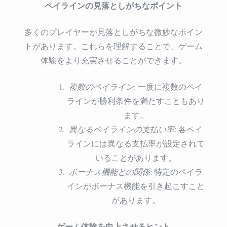
ペイラインの見落としがちなポイント
多くのプレイヤーが見落としがちな微妙なポイン
トがあります。これらを理解することで、ゲーム
体験をより充実させることができます。
複数のペイライン
: 一度に複数のペイ
ラインが勝利条件を満たすこともあり
ます。
異なるペイラインの支払い率
: 各ペイ
ラインには異なる支払率が設定されて
いることがあります。
ボーナス機能との関係
: 特定のペイラ
インがボーナス機能を引き起こすこと
があります。
ゲーム体験を向上させるヒント