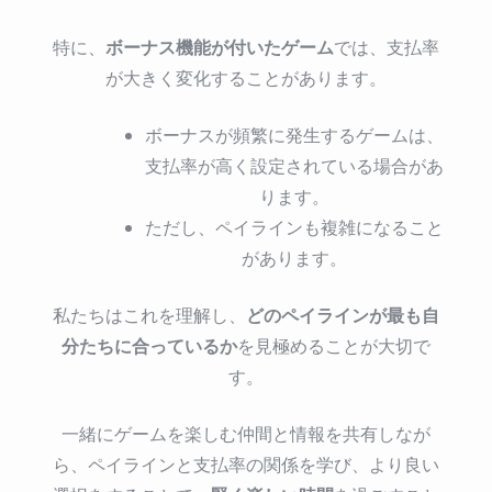
ボーナス機能が付いたゲーム
特に、
では、支払率
が大きく変化することがあります。
ボーナスが頻繁に発生するゲームは、
支払率が高く設定されている場合があ
ります。
ただし、ペイラインも複雑になること
があります。
どのペイラインが最も自
私たちはこれを理解し、
分たちに合っているか
を見極めることが大切で
す。
一緒にゲームを楽しむ仲間と情報を共有しなが
ら、ペイラインと支払率の関係を学び、より良い