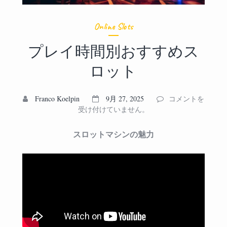
Online Slots
プレイ時間別おすすめス
ロット
プ
Franco Koelpin
9月 27, 2025
コメントを
レ
受け付けていません。
イ
時
スロットマシンの魅力
間
別
お
す
す
め
ス
ロ
ッ