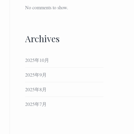
No comments to show.
Archives
2025年10月
2025年9月
2025年8月
2025年7月