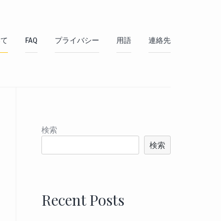
いて
FAQ
プライバシー
用語
連絡先
検索
検索
Recent Posts