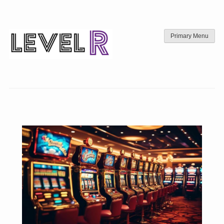
Skip
to
content
Primary Menu