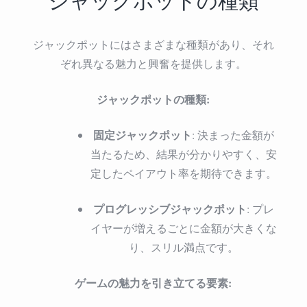
ジャックポットにはさまざまな種類があり、それ
ぞれ異なる魅力と興奮を提供します。
ジャックポットの種類:
固定ジャックポット
: 決まった金額が
当たるため、結果が分かりやすく、安
定したペイアウト率を期待できます。
プログレッシブジャックポット
: プレ
イヤーが増えるごとに金額が大きくな
り、スリル満点です。
ゲームの魅力を引き立てる要素: