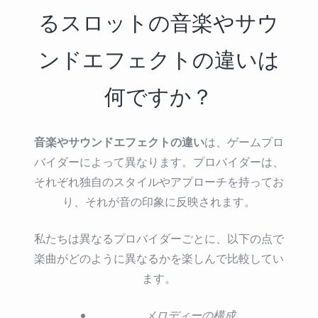
るスロットの音楽やサウ
ンドエフェクトの違いは
何ですか？
音楽やサウンドエフェクトの違い
は、ゲームプロ
バイダーによって異なります。プロバイダーは、
それぞれ独自のスタイルやアプローチを持ってお
り、それが音の印象に反映されます。
私たちは異なるプロバイダーごとに、以下の点で
楽曲がどのように異なるかを楽しんで比較してい
ます。
メロディーの構成