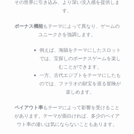
その世界に引き込み、より深い没入感を提供しま
す。
ボーナス機能
もテーマによって異なり、ゲームの
ユニークさを強調します。
例えば、海賊をテーマにしたスロット
では、宝探しのボーナスゲームを楽し
むことができます。
一方、古代エジプトをテーマにしたも
のでは、ファラオの財宝を巡る冒険が
楽しめます。
ペイアウト率
もテーマによって影響を受けること
があります。テーマが面白ければ、多少のペイア
ウト率の違いは気にならないこともあります。