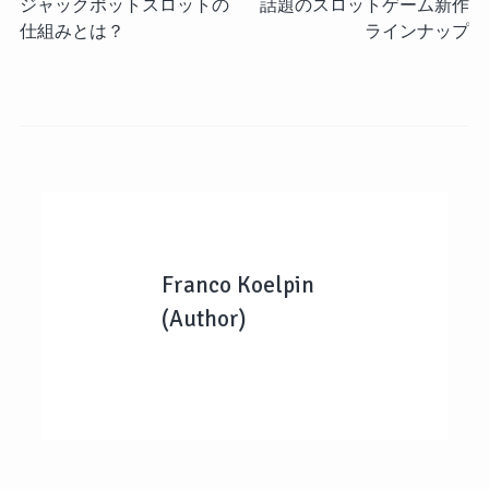
ジャックポットスロットの
話題のスロットゲーム新作
仕組みとは？
ラインナップ
Franco Koelpin
(Author)