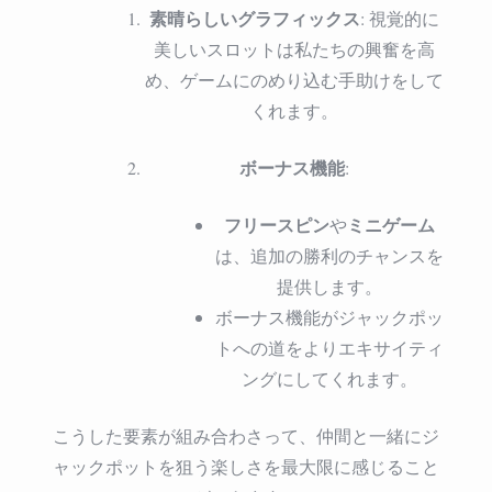
素晴らしいグラフィックス
: 視覚的に
美しいスロットは私たちの興奮を高
め、ゲームにのめり込む手助けをして
くれます。
ボーナス機能
:
フリースピン
ミニゲーム
や
は、追加の勝利のチャンスを
提供します。
ボーナス機能がジャックポッ
トへの道をよりエキサイティ
ングにしてくれます。
こうした要素が組み合わさって、仲間と一緒にジ
ャックポットを狙う楽しさを最大限に感じること