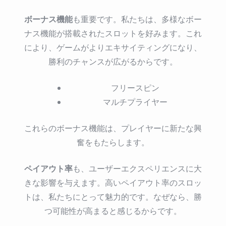
ボーナス機能
も重要です。私たちは、多様なボー
ナス機能が搭載されたスロットを好みます。これ
により、ゲームがよりエキサイティングになり、
勝利のチャンスが広がるからです。
フリースピン
マルチプライヤー
これらのボーナス機能は、プレイヤーに新たな興
奮をもたらします。
ペイアウト率
も、ユーザーエクスペリエンスに大
きな影響を与えます。高いペイアウト率のスロッ
トは、私たちにとって魅力的です。なぜなら、勝
つ可能性が高まると感じるからです。