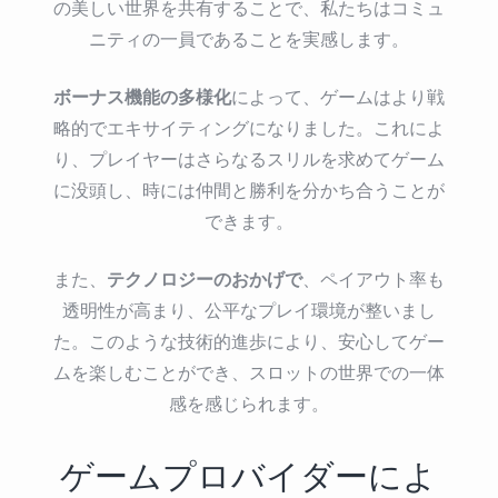
の美しい世界を共有することで、私たちはコミュ
ニティの一員であることを実感します。
ボーナス機能の多様化
によって、ゲームはより戦
略的でエキサイティングになりました。これによ
り、プレイヤーはさらなるスリルを求めてゲーム
に没頭し、時には仲間と勝利を分かち合うことが
できます。
テクノロジーのおかげで
また、
、ペイアウト率も
透明性が高まり、公平なプレイ環境が整いまし
た。このような技術的進歩により、安心してゲー
ムを楽しむことができ、スロットの世界での一体
感を感じられます。
ゲームプロバイダーによ