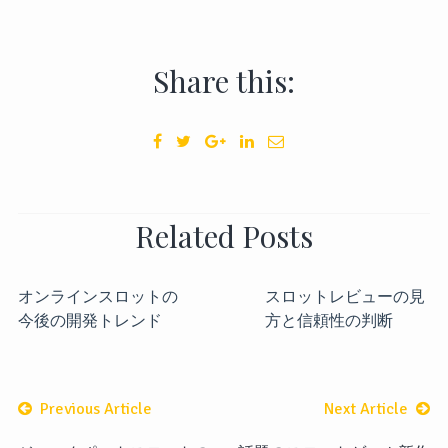
Share this:
Related Posts
オンラインスロットの
スロットレビューの見
今後の開発トレンド
方と信頼性の判断
Previous Article
Next Article