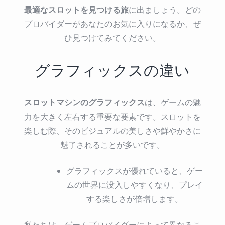
最適なスロットを見つける旅
に出ましょう。どの
プロバイダーがあなたのお気に入りになるか、ぜ
ひ見つけてみてください。
グラフィックスの違い
スロットマシンのグラフィックス
は、ゲームの魅
力を大きく左右する重要な要素です。スロットを
楽しむ際、そのビジュアルの美しさや鮮やかさに
魅了されることが多いです。
グラフィックスが優れていると、ゲー
ムの世界に没入しやすくなり、プレイ
する楽しさが倍増します。
私たちは、ゲームプロバイダーによって異なるこ