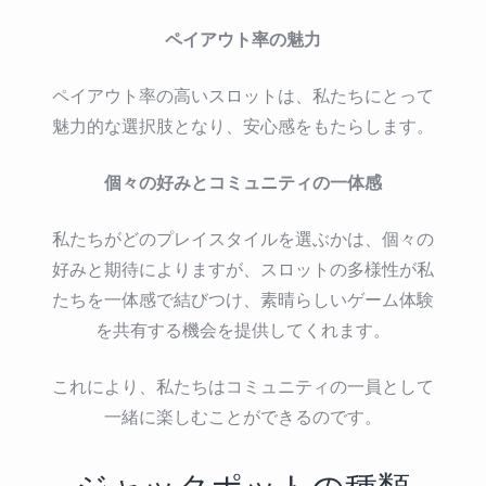
ペイアウト率の魅力
ペイアウト率の高いスロットは、私たちにとって
魅力的な選択肢となり、安心感をもたらします。
個々の好みとコミュニティの一体感
私たちがどのプレイスタイルを選ぶかは、個々の
好みと期待によりますが、スロットの多様性が私
たちを一体感で結びつけ、素晴らしいゲーム体験
を共有する機会を提供してくれます。
これにより、私たちはコミュニティの一員として
一緒に楽しむことができるのです。
ジャックポットの種類