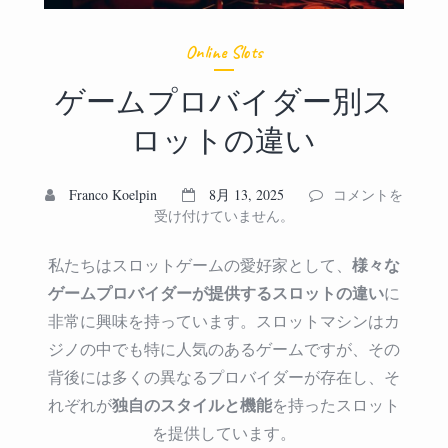
Online Slots
ゲームプロバイダー別ス
ロットの違い
ゲ
Franco Koelpin
8月 13, 2025
コメントを
ー
受け付けていません。
ム
プ
様々な
私たちはスロットゲームの愛好家として、
ロ
ゲームプロバイダーが提供するスロットの違い
に
バ
非常に興味を持っています。スロットマシンはカ
イ
ダ
ジノの中でも特に人気のあるゲームですが、その
ー
背後には多くの異なるプロバイダーが存在し、そ
別
独自のスタイルと機能
れぞれが
を持ったスロット
ス
ロ
を提供しています。
ッ