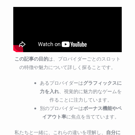
ト
の
違
い
は
この記事の目的
は、プロバイダーごとのスロット
の特徴や魅力について詳しく探ることです。
グラフィックスに
あるプロバイダーは
力を入れ
、視覚的に魅力的なゲームを
作ることに注力しています。
ボーナス機能やペ
別のプロバイダーは
イアウト率
に焦点を当てています。
自分に
私たちと一緒に、これらの違いを理解し、