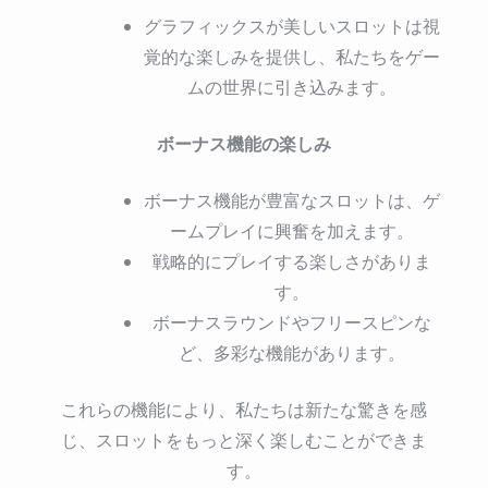
グラフィックスが美しいスロットは視
覚的な楽しみを提供し、私たちをゲー
ムの世界に引き込みます。
ボーナス機能の楽しみ
ボーナス機能が豊富なスロットは、ゲ
ームプレイに興奮を加えます。
戦略的にプレイする楽しさがありま
す。
ボーナスラウンドやフリースピンな
ど、多彩な機能があります。
これらの機能により、私たちは新たな驚きを感
じ、スロットをもっと深く楽しむことができま
す。