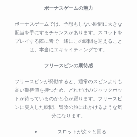
ボーナスゲームの魅力
ボーナスゲームでは、予想もしない瞬間に大きな
配当を手にするチャンスがあります。スロットを
プレイする際に皆で一緒にこの瞬間を迎えること
は、本当にエキサイティングです。
フリースピンの期待感
フリースピンが発動すると、通常のスピンよりも
高い期待値を持つため、どれだけのジャックポッ
トが待っているのかと心が躍ります。フリースピ
ンに突入した瞬間、冒険の旅に出かけるような気
分になります。
スロットが次々と回る