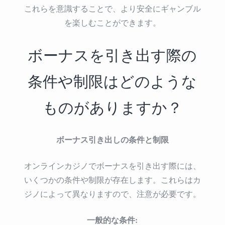
これらを意識することで、より安全にギャンブル
を楽しむことができます。
ボーナスを引き出す際の
条件や制限はどのような
ものがありますか？
ボーナス引き出しの条件と制限
オンラインカジノでボーナスを引き出す際には、
いくつかの条件や制限が存在します。これらはカ
ジノによって異なりますので、注意が必要です。
一般的な条件: