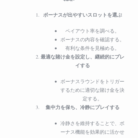
ボーナスが出やすいスロットを選ぶ
ペイアウト率を調べる。
ボーナスの内容を確認する。
有利な条件を見極める。
最適な賭け金を設定し、継続的にプレ
イする
ボーナスラウンドをトリガー
するために適切な賭け金を決
定する。
集中力を保ち、冷静にプレイする
冷静さを維持することで、ボ
ーナス機能を効果的に活かせ