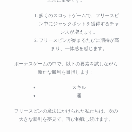
多くのスロットゲームで、フリースピ
ン中にジャックポットを獲得するチャ
ンスが増えます。
フリースピンが始まるたびに期待が高
まり、一体感を感じます。
ボーナスゲームの中で、以下の要素を試しながら
新たな勝利を目指します：
スキル
運
フリースピンの魔法にかけられた私たちは、次の
大きな勝利を夢見て、再び挑戦し続けます。