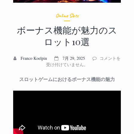
Online Slots
ボーナス機能が魅力のス
ロット10選
ボ
Franco Koelpin
7月 29, 2025
コメントを
ー
受け付けていません。
ナ
ス
スロットゲームにおけるボーナス機能の魅力
機
能
が
魅
力
の
ス
ロ
ッ