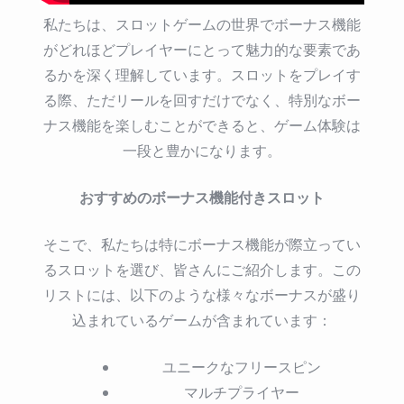
ト
私たちは、スロットゲームの世界でボーナス機能
10
がどれほどプレイヤーにとって魅力的な要素であ
選
るかを深く理解しています。スロットをプレイす
は
る際、ただリールを回すだけでなく、特別なボー
ナス機能を楽しむことができると、ゲーム体験は
一段と豊かになります。
おすすめのボーナス機能付きスロット
そこで、私たちは特にボーナス機能が際立ってい
るスロットを選び、皆さんにご紹介します。この
リストには、以下のような様々なボーナスが盛り
込まれているゲームが含まれています：
ユニークなフリースピン
マルチプライヤー