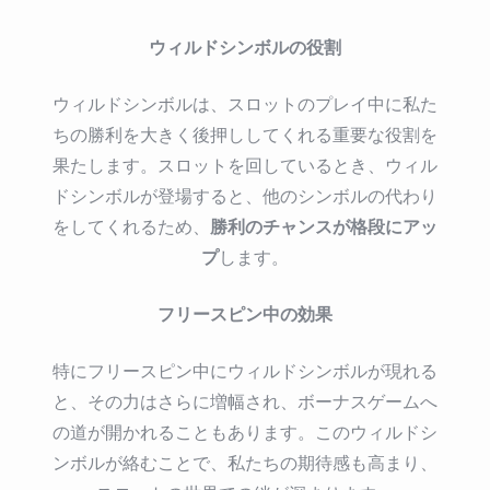
ウィルドシンボルの役割
ウィルドシンボルは、スロットのプレイ中に私た
ちの勝利を大きく後押ししてくれる重要な役割を
果たします。スロットを回しているとき、ウィル
ドシンボルが登場すると、他のシンボルの代わり
勝利のチャンスが格段にアッ
をしてくれるため、
プ
します。
フリースピン中の効果
特にフリースピン中にウィルドシンボルが現れる
と、その力はさらに増幅され、ボーナスゲームへ
の道が開かれることもあります。このウィルドシ
ンボルが絡むことで、私たちの期待感も高まり、