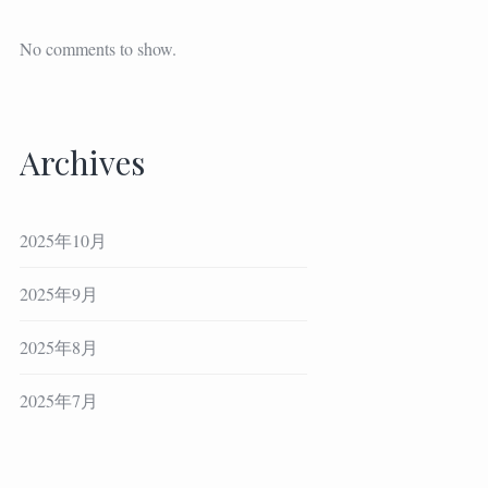
No comments to show.
Archives
2025年10月
2025年9月
2025年8月
2025年7月