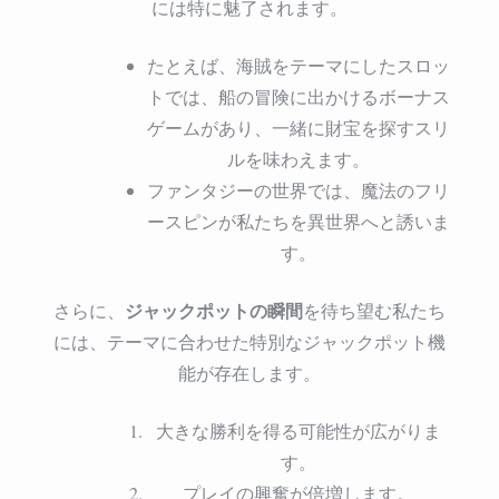
には特に魅了されます。
たとえば、海賊をテーマにしたスロッ
トでは、船の冒険に出かけるボーナス
ゲームがあり、一緒に財宝を探すスリ
ルを味わえます。
ファンタジーの世界では、魔法のフリ
ースピンが私たちを異世界へと誘いま
す。
ジャックポットの瞬間
さらに、
を待ち望む私たち
には、テーマに合わせた特別なジャックポット機
能が存在します。
大きな勝利を得る可能性が広がりま
す。
プレイの興奮が倍増します。