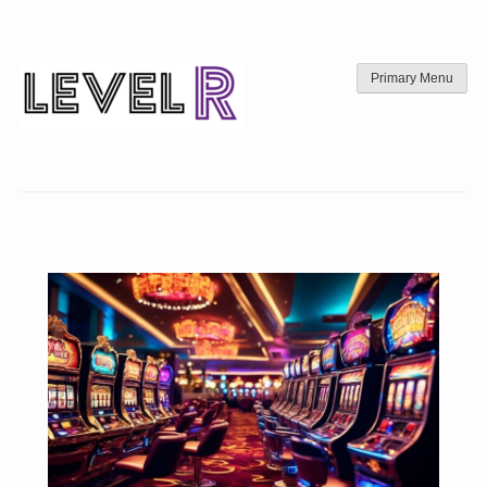
Skip
to
content
Primary Menu