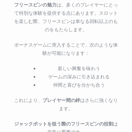
フリースピンの魅力
は、多くのプレイヤーにとっ
て特別な体験を提供する点にあります。スロット
を楽しむ際、フリースピンは単なる回転以上のも
のをもたらします。
ボーナスゲームに突入することで、次のような体
験が可能になります：
新しい興奮を味わう
ゲームの深みに引き込まれる
仲間と喜びを分かち合う
プレイヤー間の絆
これにより、
はさらに強くなり
ます。
ジャックポットを狙う際のフリースピンの役割
は
非常に重要です。