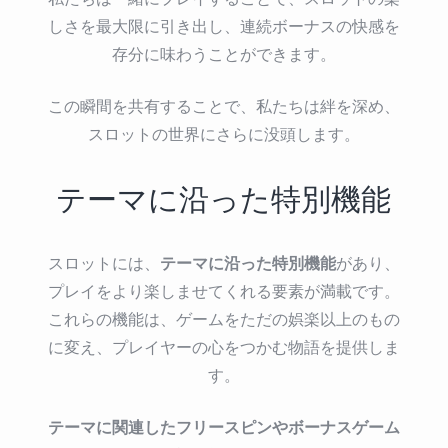
しさを最大限に引き出し、連続ボーナスの快感を
存分に味わうことができます。
この瞬間を共有することで、私たちは絆を深め、
スロットの世界にさらに没頭します。
テーマに沿った特別機能
テーマに沿った特別機能
スロットには、
があり、
プレイをより楽しませてくれる要素が満載です。
これらの機能は、ゲームをただの娯楽以上のもの
に変え、プレイヤーの心をつかむ物語を提供しま
す。
テーマに関連したフリースピンやボーナスゲーム