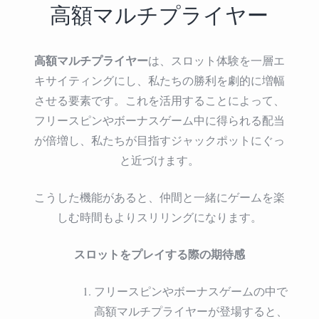
高額マルチプライヤー
高額マルチプライヤー
は、スロット体験を一層エ
キサイティングにし、私たちの勝利を劇的に増幅
させる要素です。これを活用することによって、
フリースピンやボーナスゲーム中に得られる配当
が倍増し、私たちが目指すジャックポットにぐっ
と近づけます。
こうした機能があると、仲間と一緒にゲームを楽
しむ時間もよりスリリングになります。
スロットをプレイする際の期待感
フリースピンやボーナスゲームの中で
高額マルチプライヤーが登場すると、