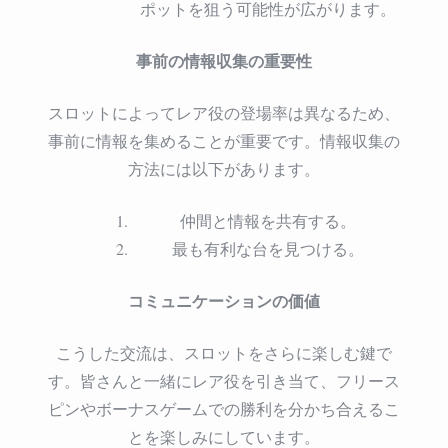
ポットを狙う可能性が広がります。
事前の情報収集の重要性
スロットによってレア役の登場率は異なるため、
事前に情報を集めることが重要です。情報収集の
方法には以下があります。
仲間と情報を共有する。
最も有利な台を見つける。
コミュニケーションの価値
こうした交流は、スロットをさらに楽しむ鍵で
す。皆さんと一緒にレア役を引き当て、フリース
ピンやボーナスゲームでの勝利を分かち合えるこ
とを楽しみにしています。