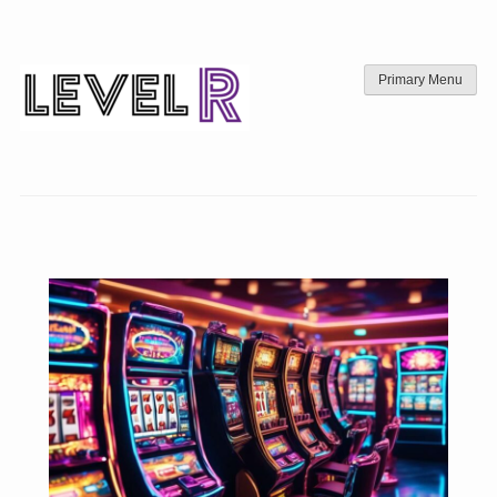
Skip
to
content
Primary Menu