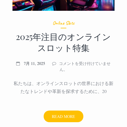
Online Slots
2025年注目のオンライン
スロット特集
2025
7月 11, 2025
コメントを受け付けていませ
年
ん。
注
目
私たちは、オンラインスロットの世界における新
の
たなトレンドや革新を探求するために、20
オ
ン
ラ
イ
2025
READ MORE
ン
年
ス