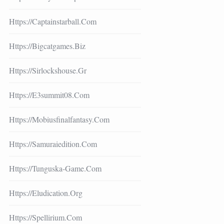
Https://captainstarball.com
Https://bigcatgames.biz
Https://sirlockshouse.gr
Https://e3summit08.com
Https://mobiusfinalfantasy.com
Https://samuraiedition.com
Https://tunguska-Game.com
Https://eludication.org
Https://spellirium.com