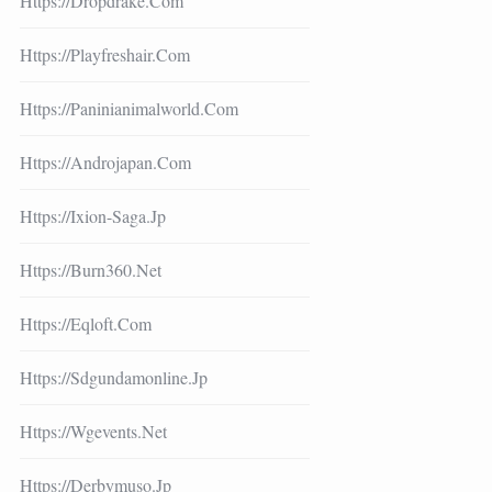
Https://dropdrake.com
Https://playfreshair.com
Https://paninianimalworld.com
Https://androjapan.com
Https://ixion-Saga.jp
Https://burn360.net
Https://eqloft.com
Https://sdgundamonline.jp
Https://wgevents.net
Https://derbymuso.jp